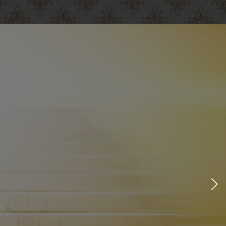
情報
月間スケジュール
出勤管理（管理者用）
出勤管理