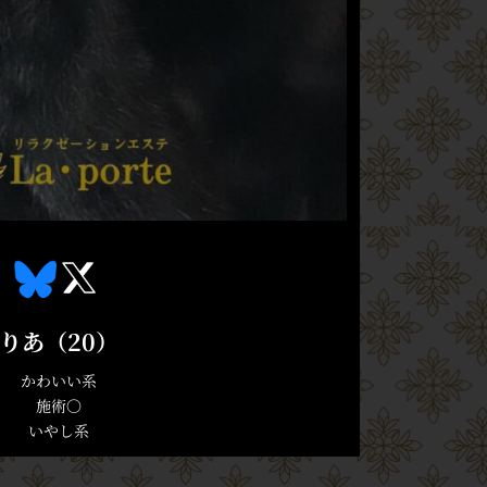
りあ（20）
かわいい系
施術〇
いやし系