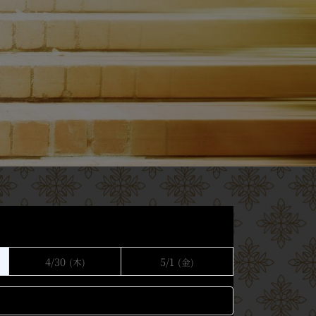
4/30
5/1
(木)
(金)